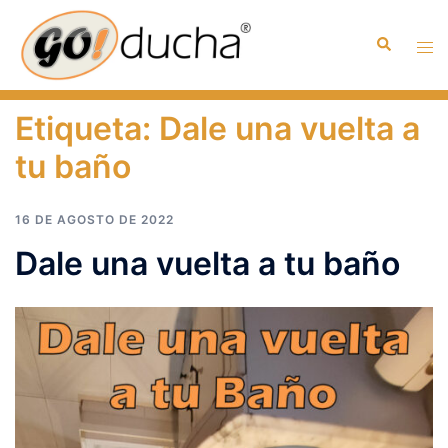
Saltar
al
Buscar
Alte
contenido
men
Etiqueta:
Dale una vuelta a
tu baño
16 DE AGOSTO DE 2022
Dale una vuelta a tu baño