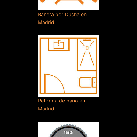
Bañera por Ducha en
Madrid
Reforma de baño en
Madrid