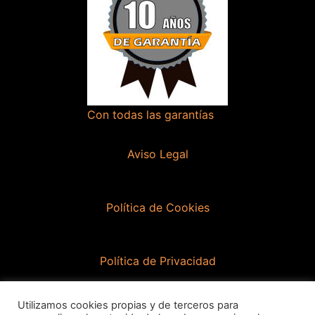
Con todas las garantías
Aviso Legal
Política de Cookies
Política de Privacidad
Utilizamos cookies propias y de terceros para
Contacto