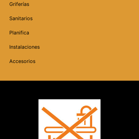
Griferías
Sanitarios
Planifica
Instalaciones
Accesorios