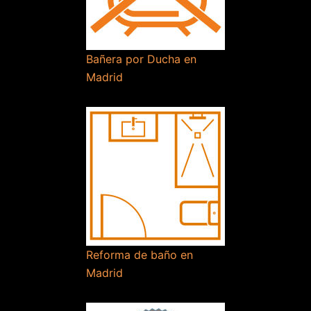
Bañera por Ducha en
Madrid
Reforma de baño en
Madrid