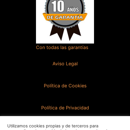
Con todas las garantías
Aviso Legal
Política de Cookies
Política de Privacidad
Utilizamos cookies propias y de terceros para
Contacto