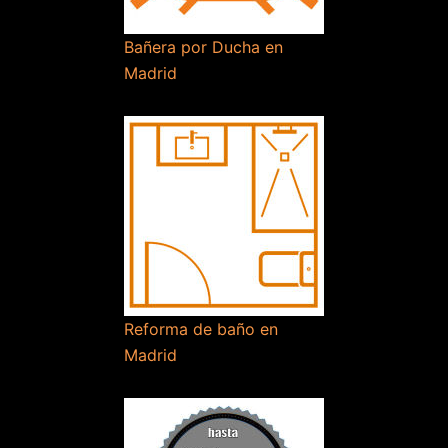
Bañera por Ducha en
Madrid
Reforma de baño en
Madrid