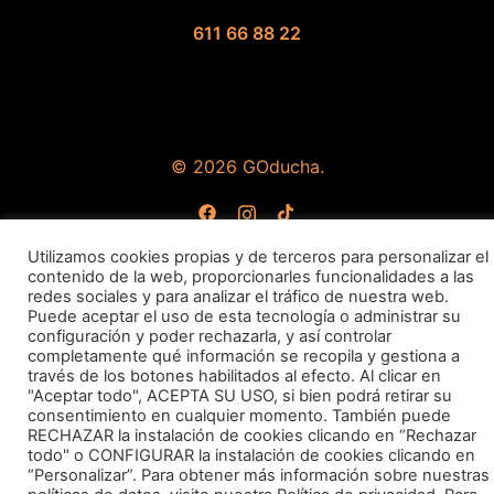
611 66 88 22
© 2026 GOducha.
https://www.facebook.com/GOduc
https://www.instagram.com/g
https://www.tiktok.com/
Utilizamos cookies propias y de terceros para personalizar el
contenido de la web, proporcionarles funcionalidades a las
redes sociales y para analizar el tráfico de nuestra web.
Puede aceptar el uso de esta tecnología o administrar su
configuración y poder rechazarla, y así controlar
completamente qué información se recopila y gestiona a
través de los botones habilitados al efecto. Al clicar en
"Aceptar todo", ACEPTA SU USO, si bien podrá retirar su
consentimiento en cualquier momento. También puede
RECHAZAR la instalación de cookies clicando en “Rechazar
Hola 👋
todo" o CONFIGURAR la instalación de cookies clicando en
¿En qué podemos ayudarte?
“Personalizar”. Para obtener más información sobre nuestras