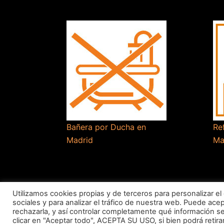
Bañera por Ducha en
Re
Madrid
Ma
Utilizamos cookies propias y de terceros para personalizar el
sociales y para analizar el tráfico de nuestra web. Puede ace
rechazarla, y así controlar completamente qué información se 
clicar en "Aceptar todo", ACEPTA SU USO, si bien podrá ret