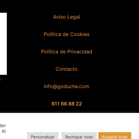
Aviso Legal
Política de Cookies
Política de Privacidad
Contacto
s
info@goducha.com
611 66 88 22
Hola 👋
¿En qué podemos ayudarte?
der
 Al
Personalizar
Rechazar todo
Aceptar todo