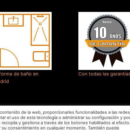
forma de baño en
Con todas las garantía
drid
 contenido de la web, proporcionarles funcionalidades a las redes
ptar el uso de esta tecnología o administrar su configuración y po
recopila y gestiona a través de los botones habilitados al efecto.
irar su consentimiento en cualquier momento. También puede