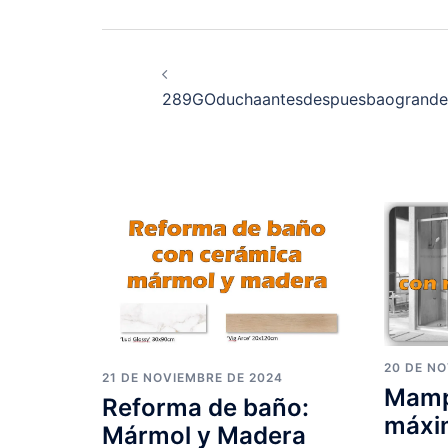
Navegación
de
289GOduchaantesdespuesbaogrand
entradas
20 DE N
21 DE NOVIEMBRE DE 2024
Mamp
Reforma de baño:
máxi
Mármol y Madera