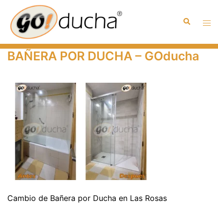
Saltar
al
Buscar
Alte
contenido
men
BAÑERA POR DUCHA – GOducha
Cambio de Bañera por Ducha en Las Rosas