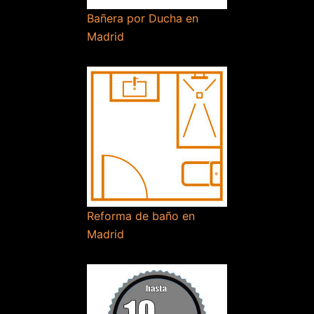
Bañera por Ducha en
Madrid
Reforma de baño en
Madrid