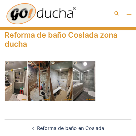
Saltar
al
Buscar
Alte
contenido
men
Reforma de baño Coslada zona
ducha
Navegación
Reforma de baño en Coslada
de