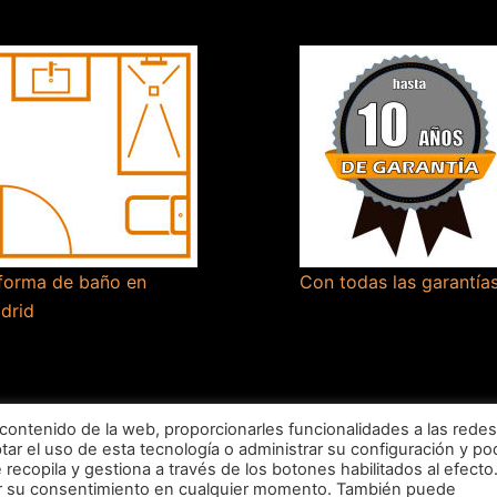
forma de baño en
Con todas las garantía
drid
 contenido de la web, proporcionarles funcionalidades a las redes
ptar el uso de esta tecnología o administrar su configuración y po
recopila y gestiona a través de los botones habilitados al efecto.
irar su consentimiento en cualquier momento. También puede