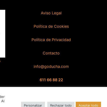
Aviso Legal
Política de Cookies
Política de Privacidad
Contacto
s
info@goducha.com
611 66 88 22
Hola 👋
¿En qué podemos ayudarte?
der
 Al
Personalizar
Rechazar todo
Aceptar todo