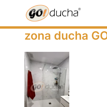
Saltar
al
contenido
zona ducha G