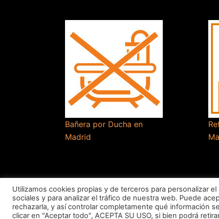
Bañera por Ducha en
Re
Madrid
Ma
Utilizamos cookies propias y de terceros para personalizar el
sociales y para analizar el tráfico de nuestra web. Puede ace
rechazarla, y así controlar completamente qué información se 
clicar en "Aceptar todo", ACEPTA SU USO, si bien podrá ret